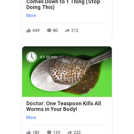
Comes Down to 1 Thing (Stop
Doing This)
More
449
80
312
4 h 55 min
Doctor: One Teaspoon Kills All
Worms in Your Body!
More
183
139
223