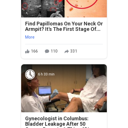
Find Papillomas On Your Neck Or
Armpit? It's The First Stage Of...
More
166
110
331
6 h 33 min
Gynecologist in Columbus:
Bladder Leakage After 50