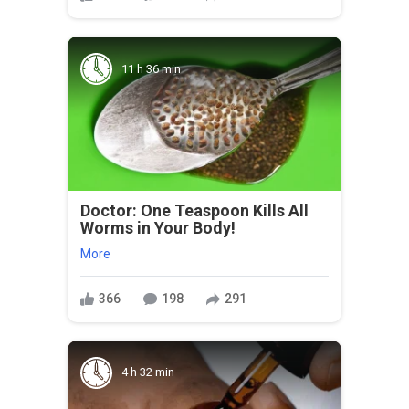
11 h 36 min
Doctor: One Teaspoon Kills All
Worms in Your Body!
More
366
198
291
4 h 32 min