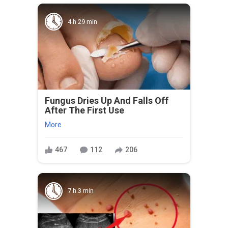
4 h 29 min
Fungus Dries Up And Falls Off
After The First Use
More
467
112
206
7 h 3 min