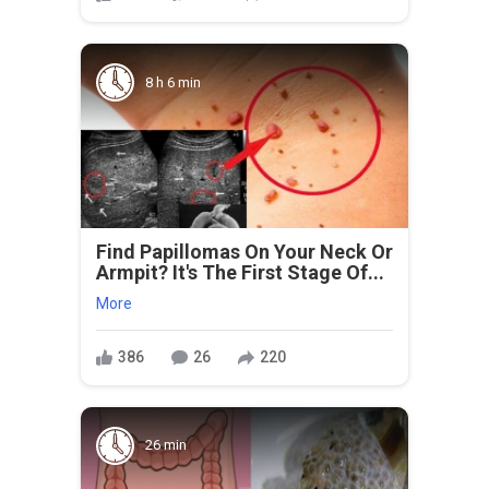
8 h 6 min
Find Papillomas On Your Neck Or
Armpit? It's The First Stage Of...
More
386
26
220
26 min