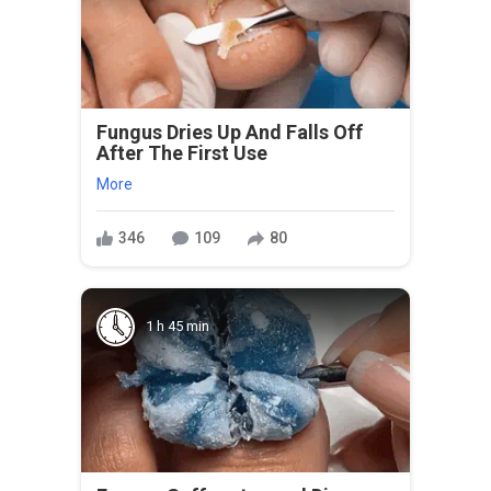
Fungus Dries Up And Falls Off
After The First Use
More
346
109
80
1 h 45 min