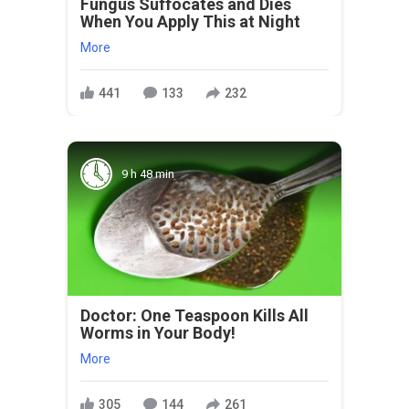
Fungus Suffocates and Dies
When You Apply This at Night
More
441
133
232
9 h 48 min
Doctor: One Teaspoon Kills All
Worms in Your Body!
More
305
144
261