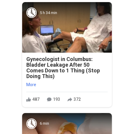
5 h 34 min
Gynecologist in Columbus:
Bladder Leakage After 50
Comes Down to 1 Thing (Stop
Doing This)
More
487
193
372
6 min