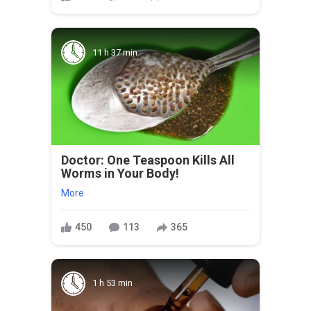
11 h 37 min
Doctor: One Teaspoon Kills All
Worms in Your Body!
More
450
113
365
1 h 53 min