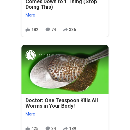
Comes Down to 1 Thing (Stop
Doing This)
More
182
74
336
11 h 11 min
Doctor: One Teaspoon Kills All
Worms in Your Body!
More
425
34
189