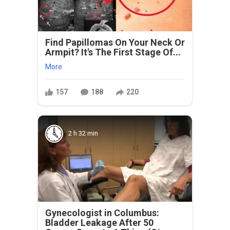
Find Papillomas On Your Neck Or
Armpit? It's The First Stage Of...
More
157
188
220
2 h 32 min
Gynecologist in Columbus:
Bladder Leakage After 50