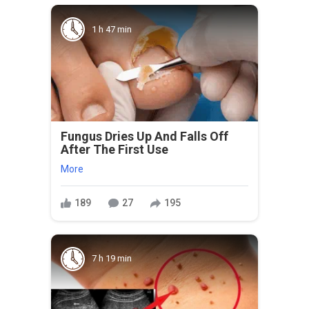
1 h 47 min
Fungus Dries Up And Falls Off
After The First Use
More
189
27
195
7 h 19 min