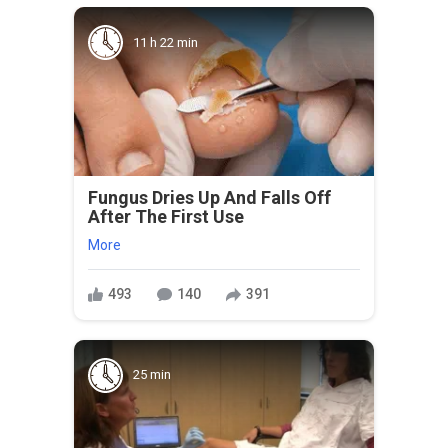
11 h 22 min
Fungus Dries Up And Falls Off
After The First Use
More
493
140
391
25 min