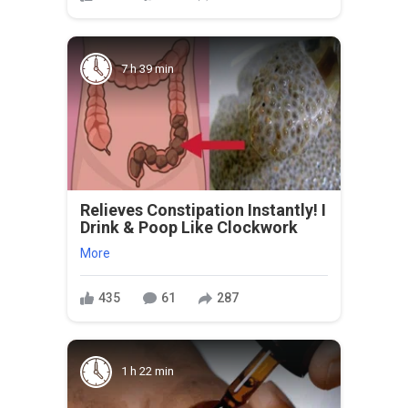
7 h 39 min
Relieves Constipation Instantly! I
Drink & Poop Like Clockwork
More
435
61
287
1 h 22 min