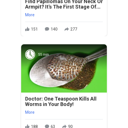
Find Papillomas On Your Neck Or
Armpit? It's The First Stage Of...
More
151
140
277
55 min
Doctor: One Teaspoon Kills All
Worms in Your Body!
More
188
63
90