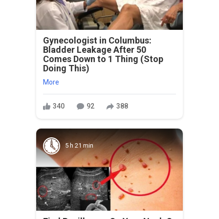
Gynecologist in Columbus:
Bladder Leakage After 50
Comes Down to 1 Thing (Stop
Doing This)
More
340
92
388
5 h 21 min