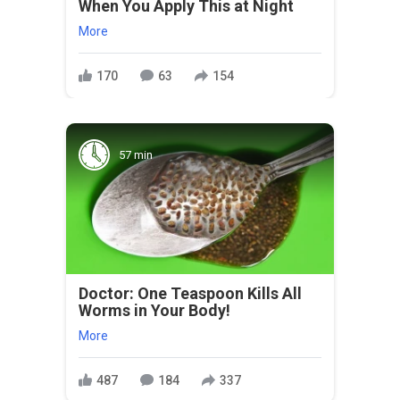
When You Apply This at Night
More
170
63
154
57 min
Doctor: One Teaspoon Kills All
Worms in Your Body!
More
487
184
337