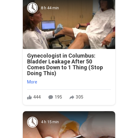
8 h 44 min
Gynecologist in Columbus:
Bladder Leakage After 50
Comes Down to 1 Thing (Stop
Doing This)
More
444
195
305
4 h 15 min