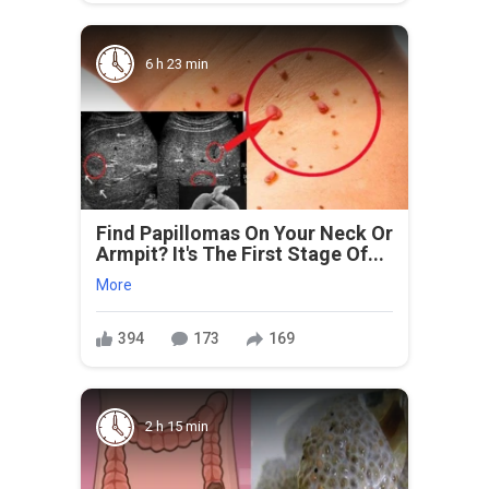
6 h 23 min
Find Papillomas On Your Neck Or
Armpit? It's The First Stage Of...
More
394
173
169
2 h 15 min