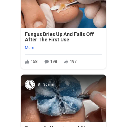
Fungus Dries Up And Falls Off
After The First Use
More
158
198
197
8 h 36 min