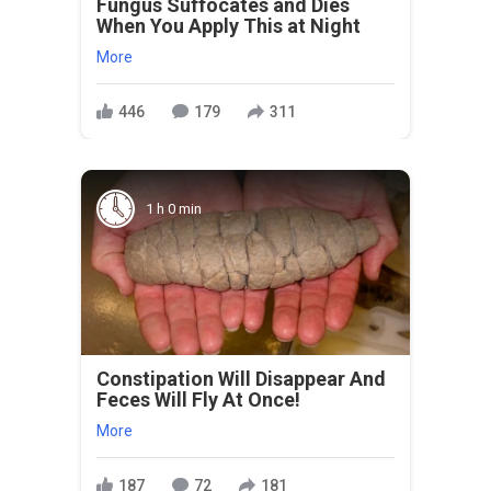
Fungus Suffocates and Dies
When You Apply This at Night
More
446
179
311
1 h 0 min
Constipation Will Disappear And
Feces Will Fly At Once!
More
187
72
181