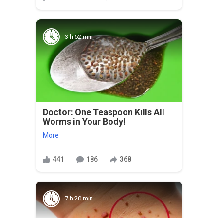
3 h 52 min
Doctor: One Teaspoon Kills All
Worms in Your Body!
More
441
186
368
7 h 20 min