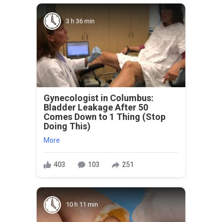
3 h 36 min
Gynecologist in Columbus:
Bladder Leakage After 50
Comes Down to 1 Thing (Stop
Doing This)
More
403
103
251
10 h 11 min