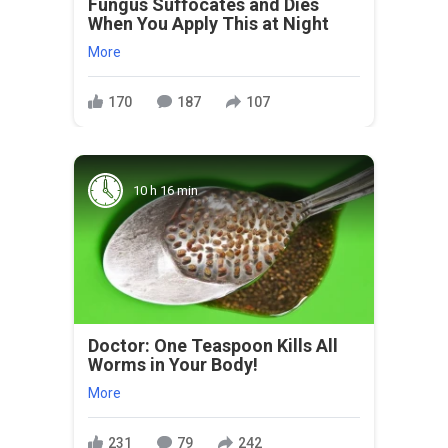
Fungus Suffocates and Dies
When You Apply This at Night
More
170
187
107
10 h 16 min
Doctor: One Teaspoon Kills All
Worms in Your Body!
More
231
79
242