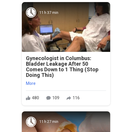
11 h 37 min
Gynecologist in Columbus:
Bladder Leakage After 50
Comes Down to 1 Thing (Stop
Doing This)
More
480
109
116
11 h 27 min