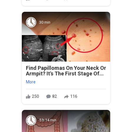
30 min
Find Papillomas On Your Neck Or
Armpit? It's The First Stage Of...
More
250
82
116
5 h 14 min