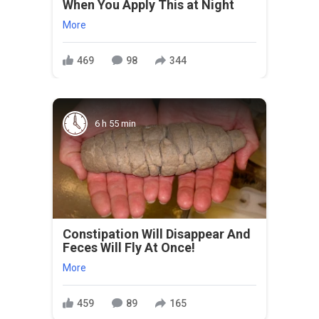
When You Apply This at Night
More
469
98
344
6 h 55 min
Constipation Will Disappear And
Feces Will Fly At Once!
More
459
89
165