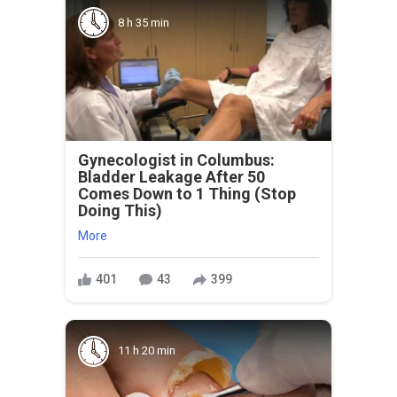
8 h 35 min
Gynecologist in Columbus:
Bladder Leakage After 50
Comes Down to 1 Thing (Stop
Doing This)
More
401
43
399
11 h 20 min