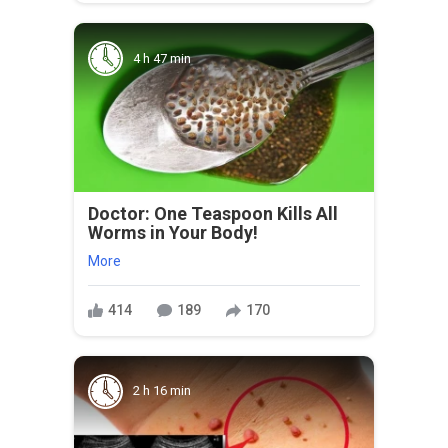
4 h 47 min
Doctor: One Teaspoon Kills All
Worms in Your Body!
More
414
189
170
2 h 16 min