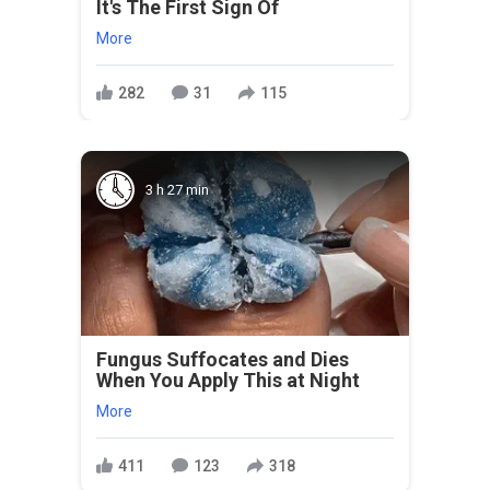
It's The First Sign Of
More
282
31
115
3 h 27 min
Fungus Suffocates and Dies
When You Apply This at Night
More
411
123
318