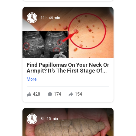
11 h 46 min
Find Papillomas On Your Neck Or
Armpit? It's The First Stage Of...
More
428
174
154
8 h 15 min