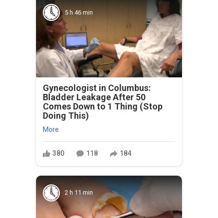
5 h 46 min
Gynecologist in Columbus:
Bladder Leakage After 50
Comes Down to 1 Thing (Stop
Doing This)
More
380
118
184
2 h 11 min