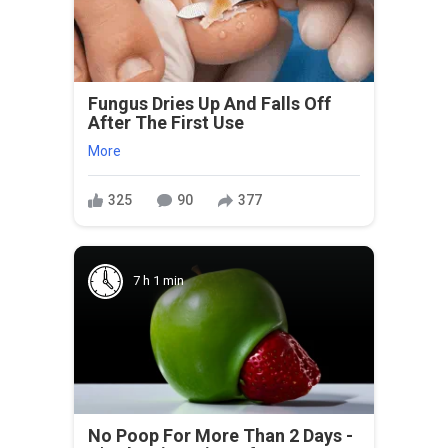
Fungus Dries Up And Falls Off
After The First Use
More
325
90
377
7 h 1 min
No Poop For More Than 2 Days -