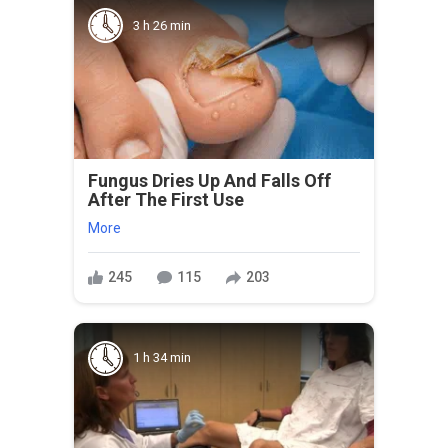
3 h 26 min
Fungus Dries Up And Falls Off
After The First Use
More
245
115
203
1 h 34 min