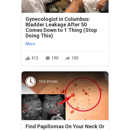
Gynecologist in Columbus:
Bladder Leakage After 50
Comes Down to 1 Thing (Stop
Doing This)
More
412
190
100
10 h 20 min
Find Papillomas On Your Neck Or