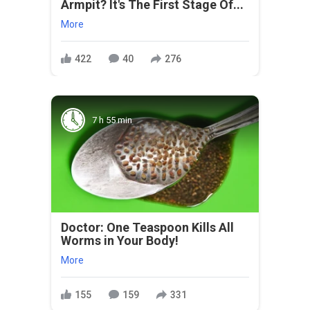
Armpit? It's The First Stage Of...
More
422
40
276
7 h 55 min
Doctor: One Teaspoon Kills All
Worms in Your Body!
More
155
159
331