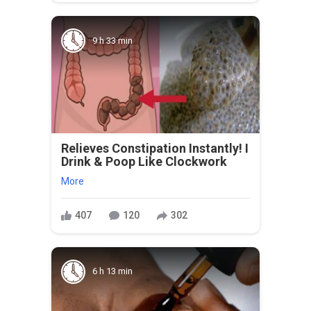
9 h 33 min
Relieves Constipation Instantly! I
Drink & Poop Like Clockwork
More
407
120
302
6 h 13 min