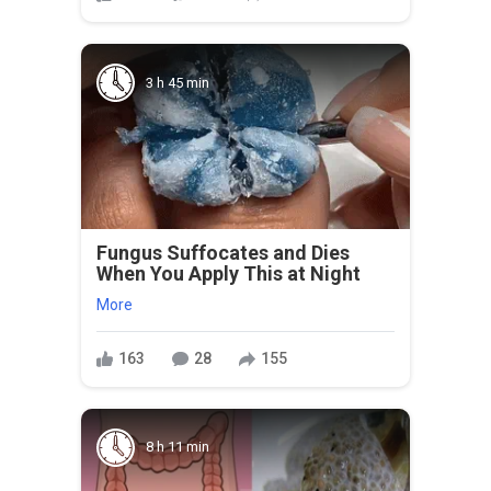
3 h 45 min
Fungus Suffocates and Dies
When You Apply This at Night
More
163
28
155
8 h 11 min