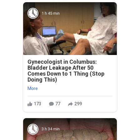
1 h 45 min
Gynecologist in Columbus:
Bladder Leakage After 50
Comes Down to 1 Thing (Stop
Doing This)
More
173
77
299
3 h 34 min