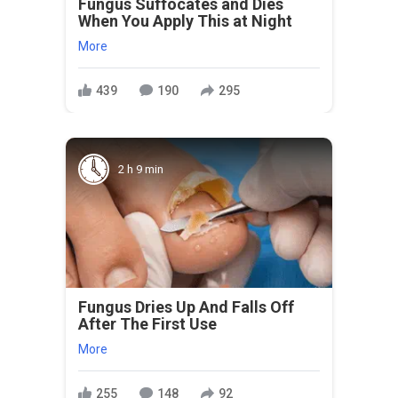
Fungus Suffocates and Dies
When You Apply This at Night
More
439
190
295
2 h 9 min
Fungus Dries Up And Falls Off
After The First Use
More
255
148
92