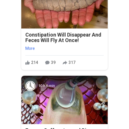
Constipation Will Disappear And
Feces Will Fly At Once!
More
214
39
317
10 h 6 min