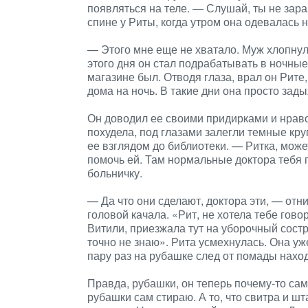
появляться на теле. — Слушай, ты не зара
спине у Риты, когда утром она одевалась н
— Этого мне еще не хватало. Муж хлопнул
этого дня он стал подрабатывать в ночные
магазине был. Отводя глаза, врал он Рите, 
дома на ночь. В такие дни она просто зады
Он доводил ее своими придирками и нраво
похудела, под глазами залегли темные кру
ее взглядом до библиотеки. — Ритка, может
помочь ей. Там нормальные доктора тебя 
больничку.
— Да что они сделают, доктора эти, — отн
головой качала. «Рит, не хотела тебе говор
Витили, приезжала тут на уборочный состр
точно не знаю». Рита усмехнулась. Она уж
пару раз на рубашке след от помады нахо
Правда, рубашки, он теперь почему-то сам 
рубашки сам стираю. А то, что свитра и ш