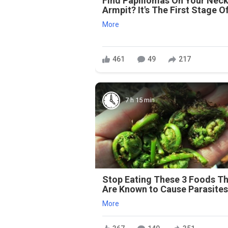
Find Papillomas On Your Neck
Armpit? It's The First Stage Of
More
461
49
217
7 h 15 min
Stop Eating These 3 Foods T
Are Known to Cause Parasite
More