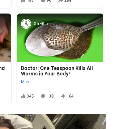
183
96
284
3 h 48 min
And
Doctor: One Teaspoon Kills All
Worms in Your Body!
More
345
138
164