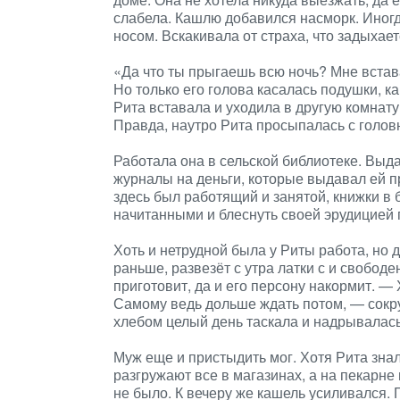
слабела. Кашлю добавился насморк. Иногд
носом. Вскакивала от страха, что задыхае
«Да что ты прыгаешь всю ночь? Мне встават
Но только его голова касалась подушки, ка
Рита вставала и уходила в другую комнату
Правда, наутро Рита просыпалась с головн
Работала она в сельской библиотеке. Вы
журналы на деньги, которые выдавал ей пр
здесь был работящий и занятой, книжки в 
начитанными и блеснуть своей эрудицией 
Хоть и нетрудной была у Риты работа, но 
раньше, развезёт с утра латки с и свободе
приготовит, да и его персону накормит. — 
Самому ведь дольше ждать потом, — сокруш
хлебом целый день таскала и надрывалас
Муж еще и пристыдить мог. Хотя Рита зна
разгружают все в магазинах, а на пекарне г
не было. К вечеру же кашель усиливался. Г