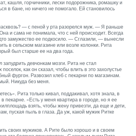
ат, кашля, горчичники, лески подорожника, ромашку и
ься в бане, но ничего не помогало. Ей становилось
 насквозь? — с пеной у рта разорелся муж. — Я раньше
на и сама не понимала, что с ней происходит. Всегда
удто замужество ее подкосило. — Сглазили, — вынесли
ить в сельском магазине или возле колонки. Рита
орый был старше ее на два года.
 запудрить девчонкам мозги. Рита не стал
 поселок, как он сказал, чтобы влить в это захолустье
ный фургон. Развозил хлеб с пекарни по магазинам.
мый. Никуда без меня.
етесь». Рита только кивал, поддакивал, хотя знала, в
в пекарне. «Есть у меня квартира в городе, но я ее
жилплощадь взять, чтобы жену привезти, да еще и дети,
ам, пуская пыль в глаза. Да уж, какой мужик Ритке
ить своих мужиков. А Рите было хорошо и в своем
 еще эта болечка прицепилась. С каждым днем Рита