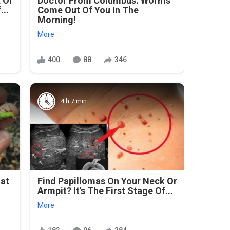
 Or
Doctor From Columbus: Worms
...
Come Out Of You In The
Morning!
More
400
88
346
4 h 7 min
hat
Find Papillomas On Your Neck Or
s
Armpit? It's The First Stage Of...
More