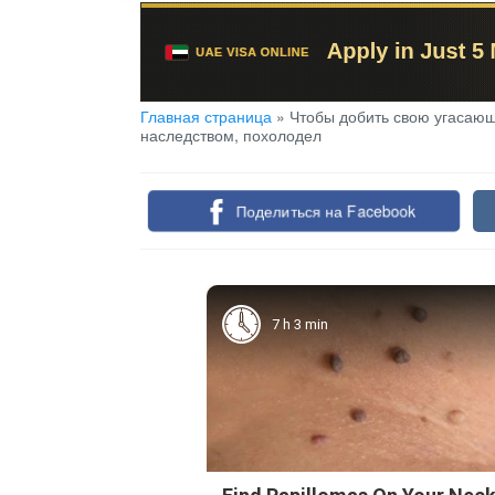
Главная страница
»
Чтобы добить свою угасающ
наследством, похолодел
Поделиться на Facebook
7 h 3 min