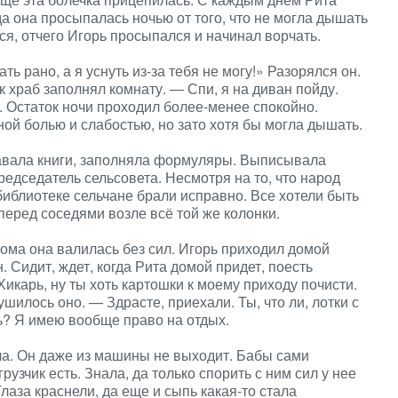
а она просыпалась ночью от того, что не могла дышать
тся, отчего Игорь просыпался и начинал ворчать.
ь рано, а я уснуть из-за тебя не могу!» Разорялся он.
к храб заполнял комнату. — Спи, я на диван пойду.
. Остаток ночи проходил более-менее спокойно.
ой болью и слабостью, но зато хотя бы могла дышать.
давала книги, заполняла формуляры. Выписывала
едседатель сельсовета. Несмотря на то, что народ
библиотеке сельчане брали исправно. Все хотели быть
перед соседями возле всё той же колонки.
дома она валилась без сил. Игорь приходил домой
н. Сидит, ждет, когда Рита домой придет, поесть
Хикарь, ну ты хоть картошки к моему приходу почисти.
илось оно. — Здрасте, приехали. Ты, что ли, лотки с
ь? Я имею вообще право на отдых.
ла. Он даже из машины не выходит. Бабы сами
рузчик есть. Знала, да только спорить с ним сил у нее
лаза краснели, да еще и сыпь какая-то стала