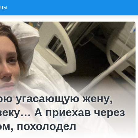
ИЦЫ
ою угасающую жену,
зеку… А приехав через
ом, похолодел