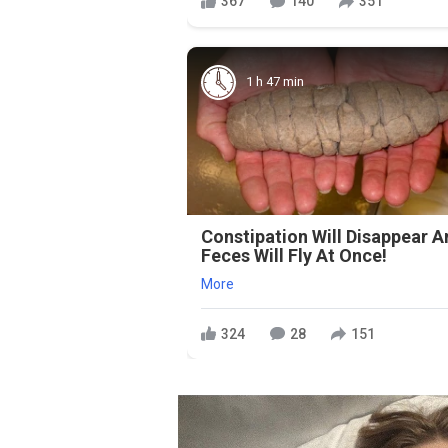
367
140
351
1 h 47 min
Constipation Will Disappear 
Feces Will Fly At Once!
More
324
28
151