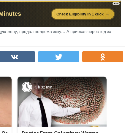
ую жену, продал полдома зеку… А приехав через год за
5 h 32 min