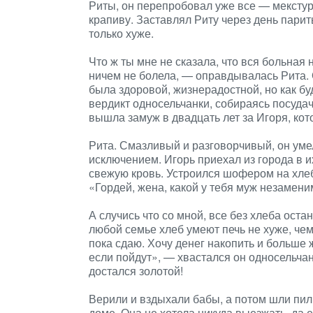
Риты, он перепробовал уже все — мекстур
крапиву. Заставлял Риту через день парит
только хуже.
Что ж ты мне не сказала, что вся больная
ничем не болела, — оправдывалась Рита. О
была здоровой, жизнерадостной, но как б
вердикт односельчанки, собираясь посудач
вышла замуж в двадцать лет за Игоря, кот
Рита. Смазливый и разговорчивый, он умел
исключением. Игорь приехал из города в их
свежую кровь. Устроился шофером на хлеб
«Гордей, жена, какой у тебя муж незамени
А случись что со мной, все без хлеба остан
любой семье хлеб умеют печь не хуже, чем 
пока сдаю. Хочу денег накопить и больше 
если пойдут», — хвастался он односельчан
достался золотой!
Верили и вздыхали бабы, а потом шли пил
доме. Она не хотела никуда выезжать, да