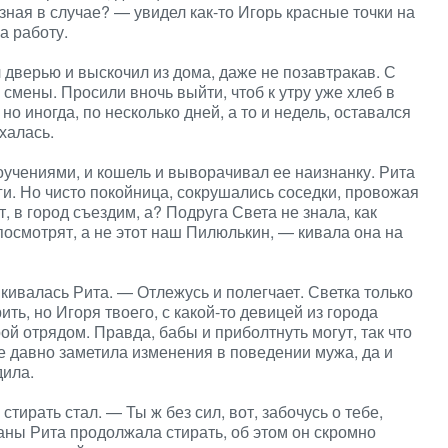
зная в случае? — увидел как-то Игорь красные точки на
а работу.
 дверью и выскочил из дома, даже не позавтракав. С
 смены. Просили вночь выйти, чтоб к утру уже хлеб в
но иногда, по несколько дней, а то и недель, оставался
халась.
учениями, и кошель и выворачивал ее наизнанку. Рита
ги. Но чисто покойница, сокрушались соседки, провожая
, в город съездим, а? Подруга Света не знала, как
посмотрят, а не этот наш Пилюлькин, — кивала она на
икивалась Рита. — Отлежусь и полегчает. Светка только
ить, но Игоря твоего, с какой-то девицей из города
ой отрядом. Правда, бабы и приболтнуть могут, так что
е давно заметила изменения в поведении мужа, да и
дила.
стирать стал. — Ты ж без сил, вот, забочусь о тебе,
таны Рита продолжала стирать, об этом он скромно