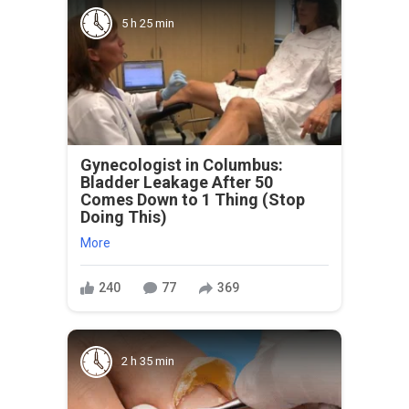
5 h 25 min
Gynecologist in Columbus:
Bladder Leakage After 50
Comes Down to 1 Thing (Stop
Doing This)
More
240
77
369
2 h 35 min