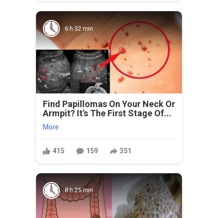
6 h 32 min
Find Papillomas On Your Neck Or
Armpit? It's The First Stage Of...
More
415
159
351
8 h 25 min