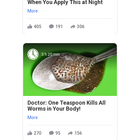
When You Apply This at Night
More
405
191
306
3 h 20 min
Doctor: One Teaspoon Kills All
Worms in Your Body!
More
270
95
156