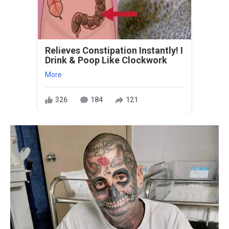
Relieves Constipation Instantly! I
Drink & Poop Like Clockwork
More
326
184
121