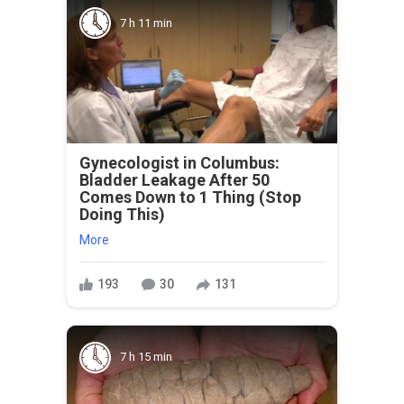
7 h 11 min
Gynecologist in Columbus:
Bladder Leakage After 50
Comes Down to 1 Thing (Stop
Doing This)
More
193
30
131
7 h 15 min