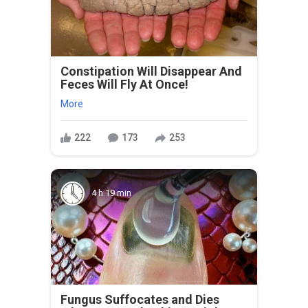
Constipation Will Disappear And
Feces Will Fly At Once!
More
222
173
253
4 h 19 min
Fungus Suffocates and Dies