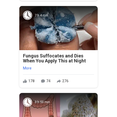
7 h 4 min
Fungus Suffocates and Dies
When You Apply This at Night
More
178
74
276
3 h 53 min