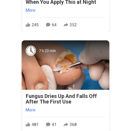
When You Apply This at Night
More
245
64
352
7 h 23 min
Fungus Dries Up And Falls Off
After The First Use
More
481
41
368