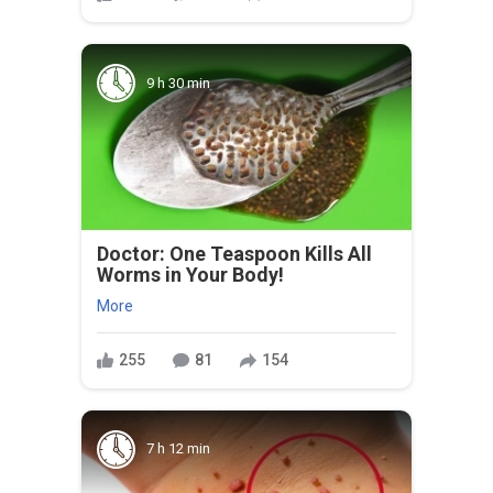
9 h 30 min
Doctor: One Teaspoon Kills All
Worms in Your Body!
More
255
81
154
7 h 12 min