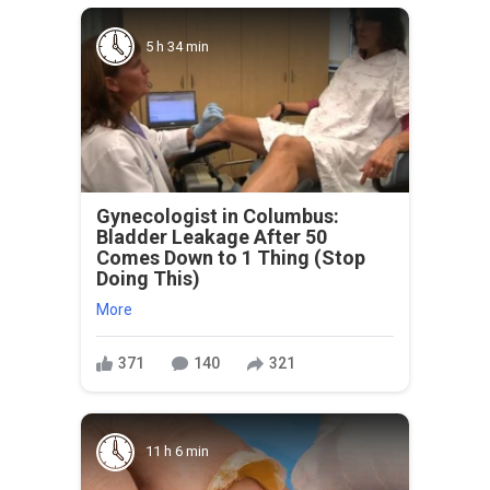
5 h 34 min
Gynecologist in Columbus:
Bladder Leakage After 50
Comes Down to 1 Thing (Stop
Doing This)
More
371
140
321
11 h 6 min