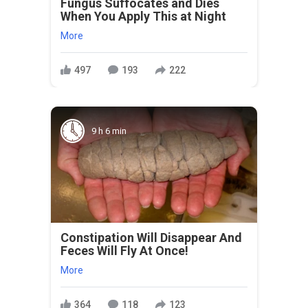
Fungus Suffocates and Dies
When You Apply This at Night
More
497
193
222
9 h 6 min
Constipation Will Disappear And
Feces Will Fly At Once!
More
364
118
123