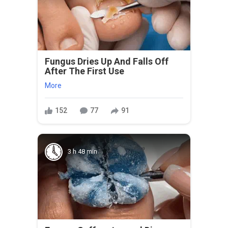
Fungus Dries Up And Falls Off
After The First Use
More
152
77
91
3 h 48 min