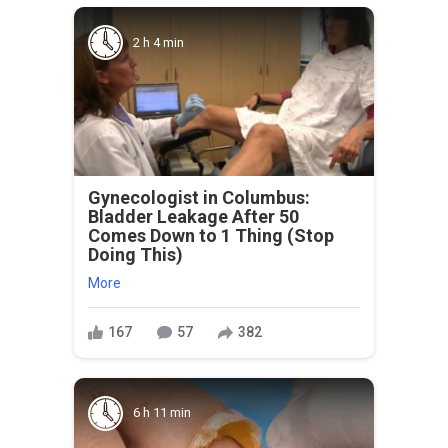
2 h 4 min
Gynecologist in Columbus:
Bladder Leakage After 50
Comes Down to 1 Thing (Stop
Doing This)
More
167
57
382
6 h 11 min