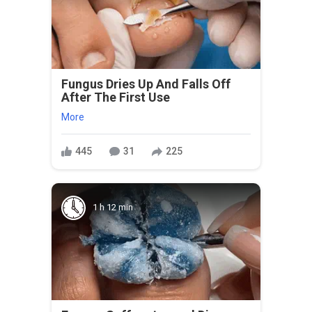
Fungus Dries Up And Falls Off
After The First Use
More
445
31
225
1 h 12 min