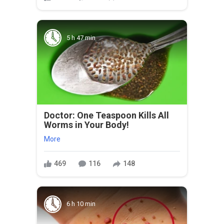
5 h 47 min
Doctor: One Teaspoon Kills All
Worms in Your Body!
More
469
116
148
6 h 10 min