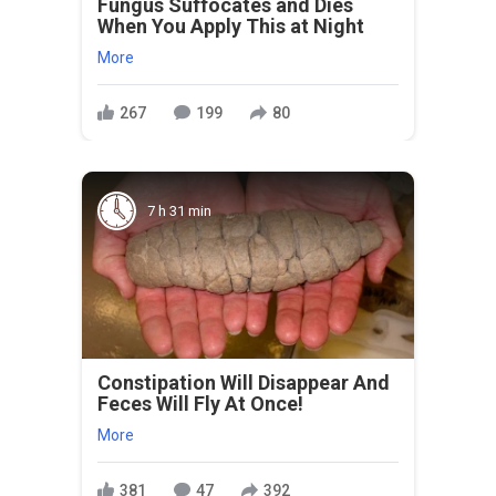
Fungus Suffocates and Dies
When You Apply This at Night
More
267
199
80
7 h 31 min
Constipation Will Disappear And
Feces Will Fly At Once!
More
381
47
392