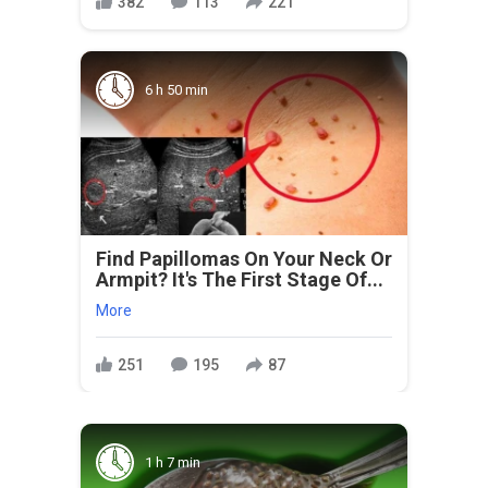
382
113
221
6 h 50 min
Find Papillomas On Your Neck Or
Armpit? It's The First Stage Of...
More
251
195
87
1 h 7 min