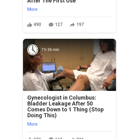
After The First Use
More
490
127
197
7 h 36 min
Gynecologist in Columbus:
Bladder Leakage After 50
Comes Down to 1 Thing (Stop
Doing This)
More