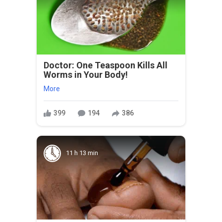
Doctor: One Teaspoon Kills All
Worms in Your Body!
More
399
194
386
11 h 13 min