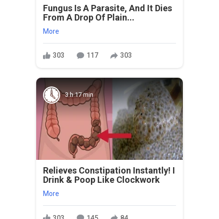
Fungus Is A Parasite, And It Dies
From A Drop Of Plain...
More
303
117
303
3 h 17 min
Relieves Constipation Instantly! I
Drink & Poop Like Clockwork
More
303
145
84