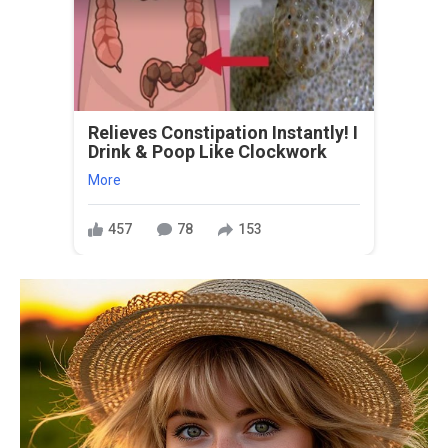
Relieves Constipation Instantly! I
Drink & Poop Like Clockwork
More
457
78
153