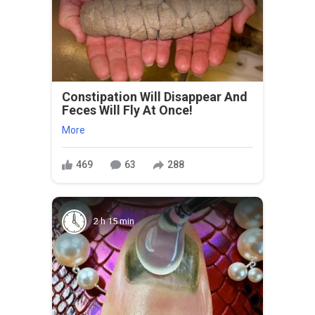
Constipation Will Disappear And
Feces Will Fly At Once!
More
469
63
288
2 h 15 min