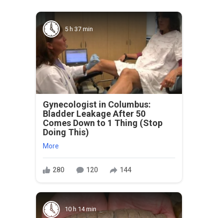
5 h 37 min
Gynecologist in Columbus:
Bladder Leakage After 50
Comes Down to 1 Thing (Stop
Doing This)
More
280
120
144
10 h 14 min