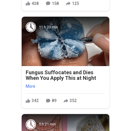
438
158
125
11 h 33 min
Fungus Suffocates and Dies
When You Apply This at Night
More
342
89
352
5 h 21 min