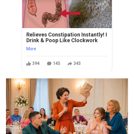
Relieves Constipation Instantly! I
Drink & Poop Like Clockwork
More
394
145
343