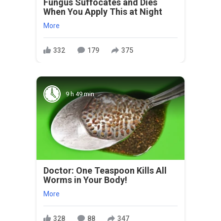
Fungus Suffocates and Dies
When You Apply This at Night
More
332
179
375
9 h 49 min
Doctor: One Teaspoon Kills All
Worms in Your Body!
More
328
88
347