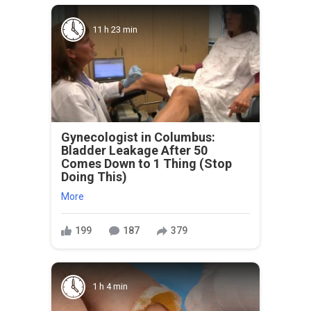
11 h 23 min
Gynecologist in Columbus:
Bladder Leakage After 50
Comes Down to 1 Thing (Stop
Doing This)
More
199
187
379
1 h 4 min