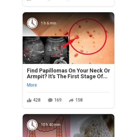
1 h 6 min
Find Papillomas On Your Neck Or
Armpit? It's The First Stage Of...
More
428
169
158
10 h 40 min