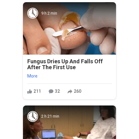
9 h 2 min
Fungus Dries Up And Falls Off
After The First Use
More
211
32
260
2 h 21 min