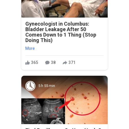
Gynecologist in Columbus:
Bladder Leakage After 50
Comes Down to 1 Thing (Stop
Doing This)
More
365
38
371
5 h 55 min