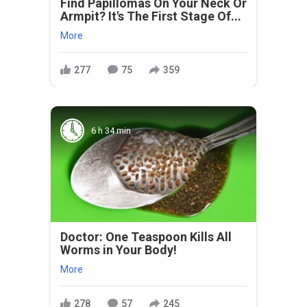
Find Papillomas On Your Neck Or
Armpit? It's The First Stage Of...
More
277
75
359
6 h 34 min
Doctor: One Teaspoon Kills All
Worms in Your Body!
More
278
57
245