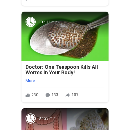
10 h 11 min
Doctor: One Teaspoon Kills All
Worms in Your Body!
More
230
133
107
8 h 23 min