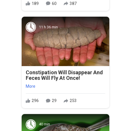
189
60
387
11 h 36 min
Constipation Will Disappear And
Feces Will Fly At Once!
More
296
29
253
40 min