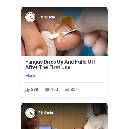
6 h 34 min
Fungus Dries Up And Falls Off
After The First Use
More
380
150
324
7 h 5 min