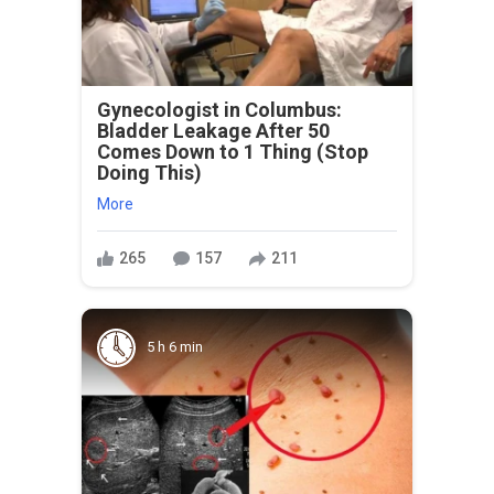
Gynecologist in Columbus:
Bladder Leakage After 50
Comes Down to 1 Thing (Stop
Doing This)
More
265
157
211
5 h 6 min