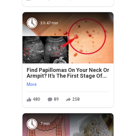
3 h 47 min
Find Papillomas On Your Neck Or
Armpit? It's The First Stage Of...
More
480
89
258
7 min