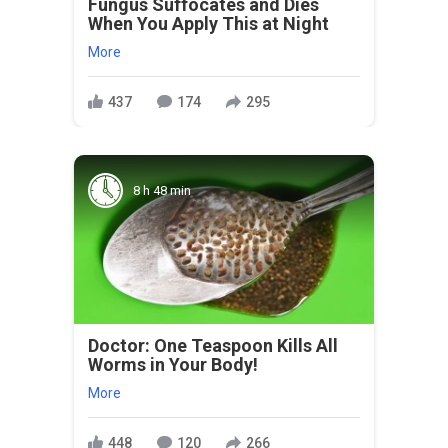
Fungus Suffocates and Dies
When You Apply This at Night
More
437
174
295
8 h 48 min
Doctor: One Teaspoon Kills All
Worms in Your Body!
More
448
120
266