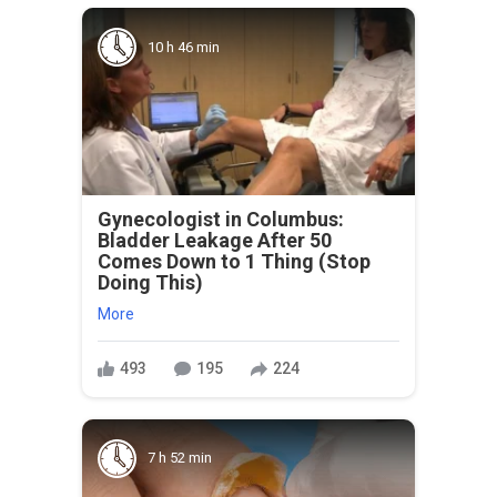
10 h 46 min
Gynecologist in Columbus:
Bladder Leakage After 50
Comes Down to 1 Thing (Stop
Doing This)
More
493
195
224
7 h 52 min