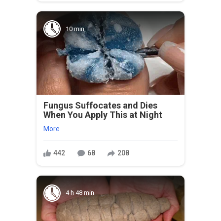
10 min
Fungus Suffocates and Dies
When You Apply This at Night
More
442
68
208
4 h 48 min