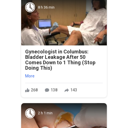
8 h 36 min
Gynecologist in Columbus:
Bladder Leakage After 50
Comes Down to 1 Thing (Stop
Doing This)
More
268
138
143
2 h 1 min