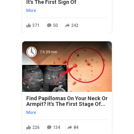
It's The First Sign Of
More
371
50
242
7 h 39 min
Find Papillomas On Your Neck Or
Armpit? It's The First Stage Of...
More
226
134
84