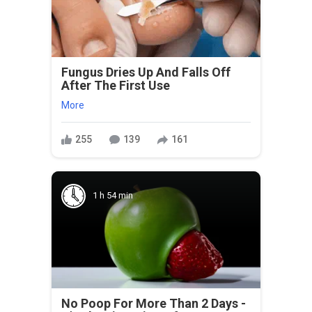
Fungus Dries Up And Falls Off
After The First Use
More
255
139
161
1 h 54 min
No Poop For More Than 2 Days -