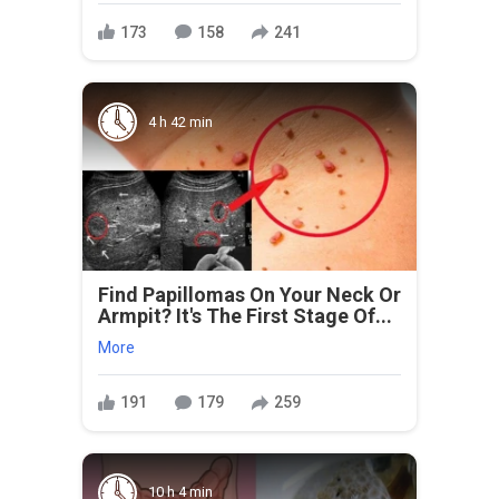
173
158
241
4 h 42 min
Find Papillomas On Your Neck Or
Armpit? It's The First Stage Of...
More
191
179
259
10 h 4 min