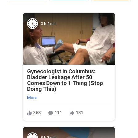
3 h 4 min
Gynecologist in Columbus:
Bladder Leakage After 50
Comes Down to 1 Thing (Stop
Doing This)
More
368
111
181
9 h 3 min