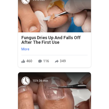
Fungus Dries Up And Falls Off
After The First Use
More
460
116
349
10 h 36 min