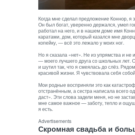
Когда мне сделал предложение Коннор, я з
Он был богат, уверенно держался, умел го
работал на него, и в нашем доме имя Конн
каратами, дом, который казался мне дворц
копейку, — всё это лежало у моих ног.
Но я сказала «нет». Не из упрямства и не 
— моего лучшего друга со школьных лет. 
и шутил так, что я смеялась до слёз. Рядо
красивой жизни. Я чувствовала себя собой
Мои родные восприняли это как катастроф
отстранённым, а сестра написала всего од
даст». Эти слова задели меня, но не заст
мне самое важное — заботу, тепло и ощуще
я есть.
Advertisements
Скромная свадьба и боль