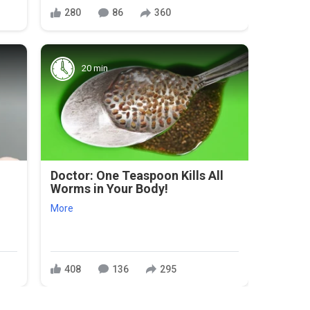
280
86
360
20 min
Doctor: One Teaspoon Kills All
Worms in Your Body!
More
408
136
295