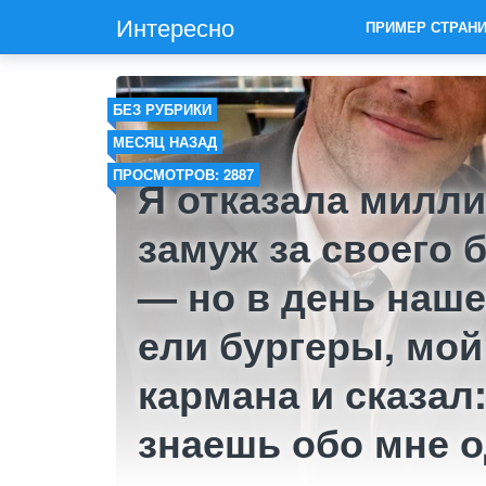
Интересно
ПРИМЕР СТРАН
БЕЗ РУБРИКИ
МЕСЯЦ НАЗАД
ПРОСМОТРОВ: 2887
Я отказала милл
замуж за своего 
— но в день наш
ели бургеры, мой
кармана и сказал:
знаешь обо мне 