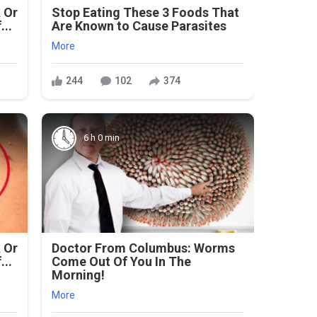
 Or
Stop Eating These 3 Foods That
...
Are Known to Cause Parasites
More
244
102
374
6 h 0 min
 Or
Doctor From Columbus: Worms
...
Come Out Of You In The
Morning!
More