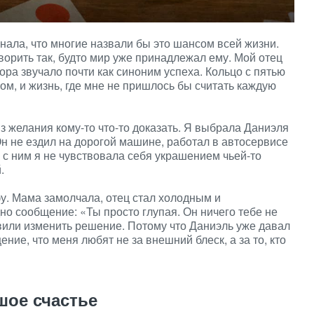
нала, что многие назвали бы это шансом всей жизни.
ворить так, будто мир уже принадлежал ему. Мой отец
ора звучало почти как синоним успеха. Кольцо с пятью
ом, и жизнь, где мне не пришлось бы считать каждую
из желания кому-то что-то доказать. Я выбрала Даниэля
Он не ездил на дорогой машине, работал в автосервисе
м с ним я не чувствовала себя украшением чьей-то
.
у. Мама замолчала, отец стал холодным и
но сообщение: «Ты просто глупая. Он ничего тебе не
авили изменить решение. Потому что Даниэль уже давал
ние, что меня любят не за внешний блеск, а за то, кто
шое счастье