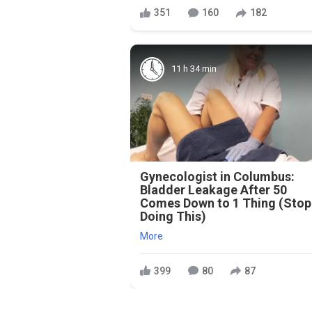
351
160
182
11 h 34 min
Gynecologist in Columbus:
Bladder Leakage After 50
Comes Down to 1 Thing (Stop
Doing This)
More
399
80
87