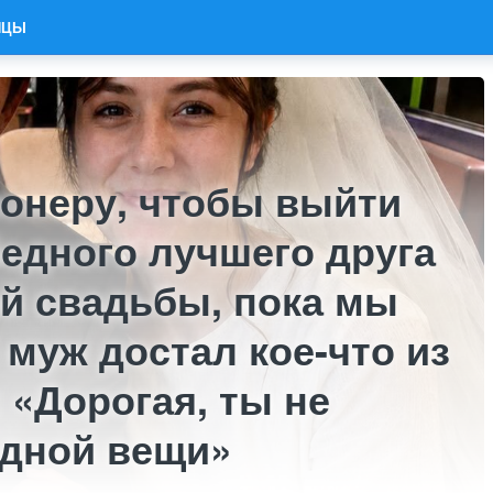
ИЦЫ
ионеру, чтобы выйти
бедного лучшего друга
ей свадьбы, пока мы
 муж достал кое-что из
 «Дорогая, ты не
одной вещи»