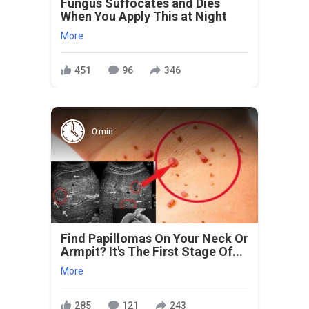
Fungus Suffocates and Dies
When You Apply This at Night
More
451
96
346
0 min
Find Papillomas On Your Neck Or
Armpit? It's The First Stage Of...
More
285
121
243