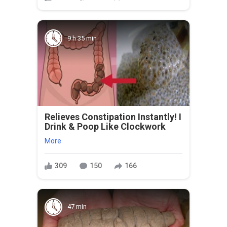
9 h 35 min
Relieves Constipation Instantly! I
Drink & Poop Like Clockwork
More
309
150
166
47 min