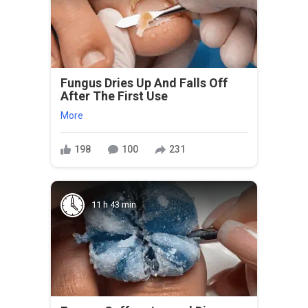
Fungus Dries Up And Falls Off
After The First Use
More
198
100
231
11 h 43 min