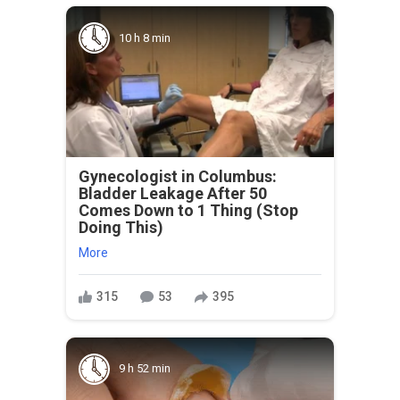
10 h 8 min
Gynecologist in Columbus:
Bladder Leakage After 50
Comes Down to 1 Thing (Stop
Doing This)
More
315
53
395
9 h 52 min