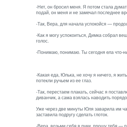
-Нет, он бросил меня. Я потом стала думат
подай, он меня и не замечал последнее вр
-Так, Вера, для начала успокойся — прод
-Как я могу успокоиться, Димка собрал в
голос.
-Понимаю, понимаю. Ты сегодня ела что-н
-Какая еда, Юлька, не хочу я ничего, я жи
потекли ручьем из ее глаз.
-Так, перестаем плакать, сейчас я постав
диванчик, а сама взялась наводить порядо
Уже через две минуты Юля заварила им чай
заставила подругу сделать глоток.
-Вера, возьми себя в руки, прошу тебя —