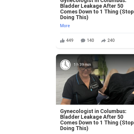
Gynecologist in Columbus:
Bladder Leakage After 50
Comes Down to 1 Thing (Stop
Doing This)
More
449
140
240
1 h 39 min
Gynecologist in Columbus:
Bladder Leakage After 50
Comes Down to 1 Thing (Stop
Doing This)