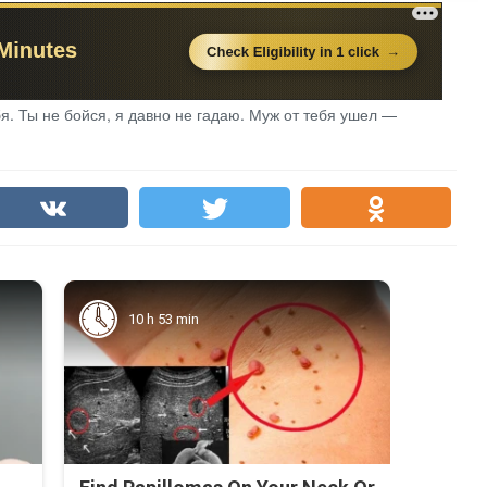
бя. Ты не бойся, я давно не гадаю. Муж от тебя ушел —
10 h 53 min