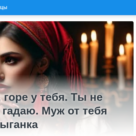
ИЦЫ
 горе у тебя. Ты не
 гадаю. Муж от тебя
цыганка