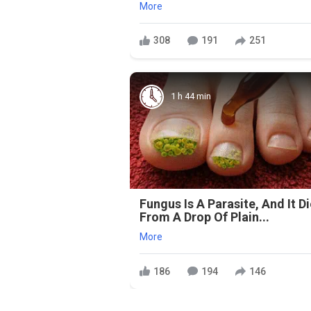
More
308
191
251
1 h 44 min
Fungus Is A Parasite, And It D
From A Drop Of Plain...
More
186
194
146