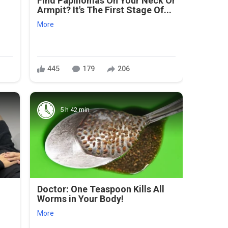
Find Papillomas On Your Neck Or
Armpit? It's The First Stage Of...
More
445
179
206
5 h 42 min
Doctor: One Teaspoon Kills All
Worms in Your Body!
More