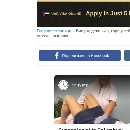
Главная страница
»
Вижу я, девонька, горе у те
сказала цыганка
Поделиться на Facebook
4 h 19 min