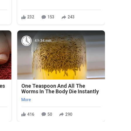
232
153
243
4 h 34 min
ies
One Teaspoon And All The
Worms In The Body Die Instantly
More
416
50
290