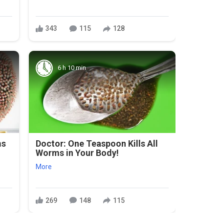
343
115
128
6 h 10 min
ms
Doctor: One Teaspoon Kills All
Worms in Your Body!
More
269
148
115