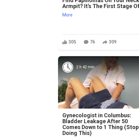
Find Papillomas On Your Neck
Armpit? It's The First Stage Of
More
305
76
309
2 h 42 min
Gynecologist in Columbus:
Bladder Leakage After 50
Comes Down to 1 Thing (Stop
Doing This)