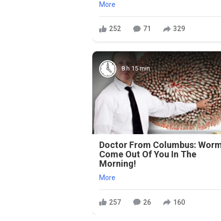
More
252
71
329
8 h 15 min
Doctor From Columbus: Wor
Come Out Of You In The
Morning!
More
257
26
160