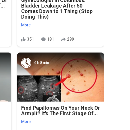
 Or
Gynecologist in Columbus:
...
Bladder Leakage After 50
Comes Down to 1 Thing (Stop
Doing This)
More
351
181
299
6 h 8 min
Find Papillomas On Your Neck Or
Armpit? It's The First Stage Of...
More