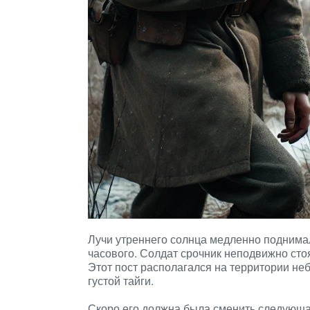
Лучи утреннего солнца медленно поднимал
часового. Солдат срочник неподвижно стоя
Этот пост располагался на территории не
густой тайги.
Скоро его должна была сменить следующая