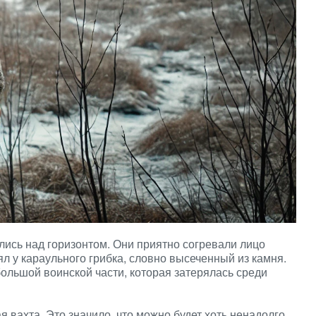
ись над горизонтом. Они приятно согревали лицо
л у караульного грибка, словно высеченный из камня.
большой воинской части, которая затерялась среди
 вахта. Это значило, что можно будет хоть ненадолго