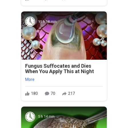
11 h 18 min
Fungus Suffocates and Dies
When You Apply This at Night
More
180
70
217
5 h 14 min