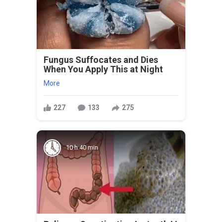
Fungus Suffocates and Dies
When You Apply This at Night
More
227
133
275
10 h 40 min