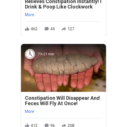
Relieves Constipation Instantly! I
Drink & Poop Like Clockwork
More
462
44
127
7 h 21 min
Constipation Will Disappear And
Feces Will Fly At Once!
More
413
96
208