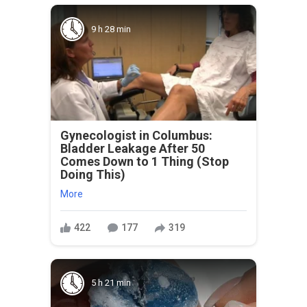
9 h 28 min
Gynecologist in Columbus:
Bladder Leakage After 50
Comes Down to 1 Thing (Stop
Doing This)
More
422
177
319
5 h 21 min