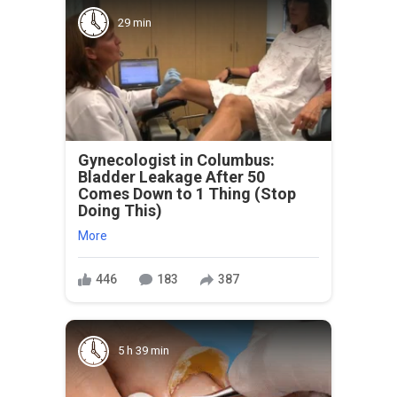
29 min
Gynecologist in Columbus:
Bladder Leakage After 50
Comes Down to 1 Thing (Stop
Doing This)
More
446
183
387
5 h 39 min