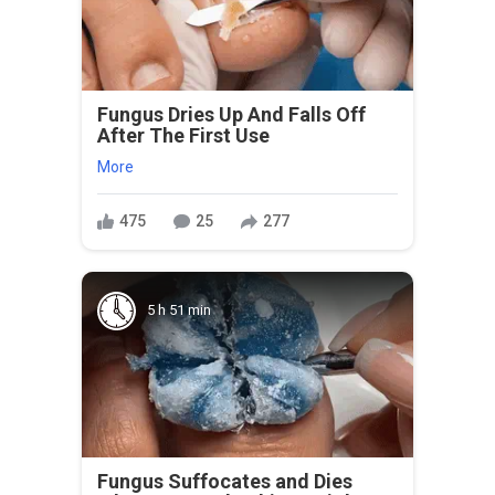
Fungus Dries Up And Falls Off
After The First Use
More
475
25
277
5 h 51 min
Fungus Suffocates and Dies