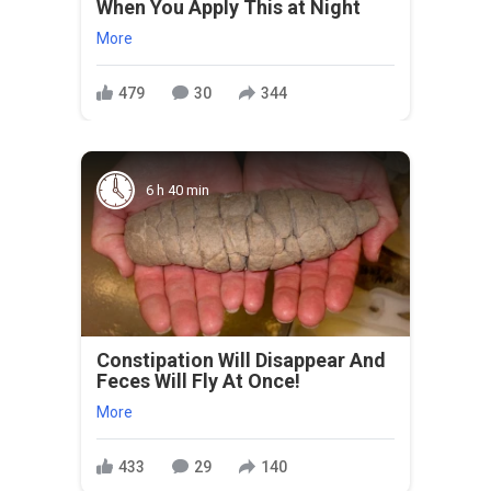
When You Apply This at Night
More
479
30
344
6 h 40 min
Constipation Will Disappear And
Feces Will Fly At Once!
More
433
29
140