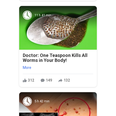
11 h 41 min
Doctor: One Teaspoon Kills All
Worms in Your Body!
More
312
149
132
5 h 42 min