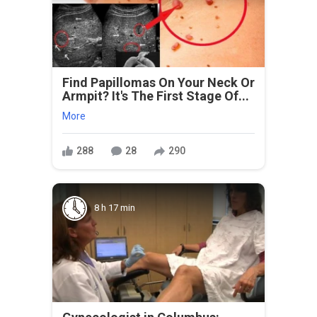
Find Papillomas On Your Neck Or
Armpit? It's The First Stage Of...
More
288
28
290
8 h 17 min