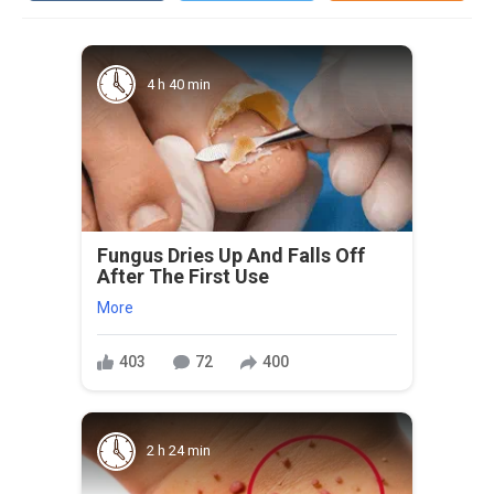
4 h 40 min
Fungus Dries Up And Falls Off
After The First Use
More
403
72
400
2 h 24 min