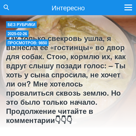
Интересно
БЕЗ РУБРИКИ
2025-02-26
Как только свекровь ушла, я
ПРОСМОТРОВ: 9850
вынесла её «гостинцы» во двор
для собак. Стою, кормлю их, как
вдруг слышу позади голос: – Ты
хоть у сына спросила, не хочет
ли он? Мне хотелось
провалиться сквозь землю. Но
это было только начало.
Продолжение читайте в
комментарии👇👇👇