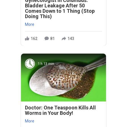
Gynecologist in Columbus:
Bladder Leakage After 50
Comes Down to 1 Thing (Stop
Doing This)
More
162
81
143
1 h 13 min
Doctor: One Teaspoon Kills All
Worms in Your Body!
More