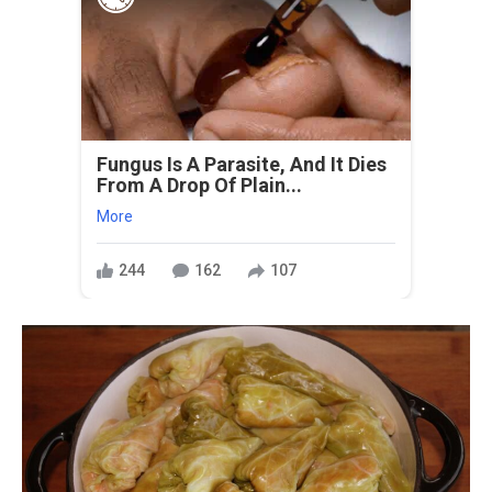
Fungus Is A Parasite, And It Dies
From A Drop Of Plain...
More
244
162
107