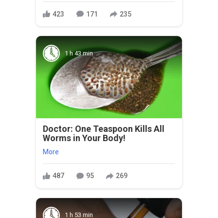
423
171
235
1 h 43 min
Doctor: One Teaspoon Kills All
Worms in Your Body!
More
487
95
269
1 h 53 min