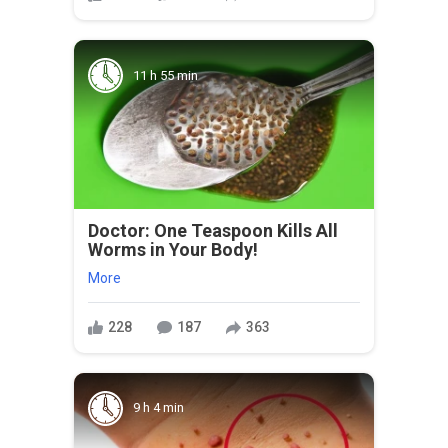
11 h 55 min
Doctor: One Teaspoon Kills All
Worms in Your Body!
More
228
187
363
9 h 4 min