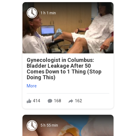
1 h 1 min
Gynecologist in Columbus:
Bladder Leakage After 50
Comes Down to 1 Thing (Stop
Doing This)
More
414
168
162
5 h 55 min