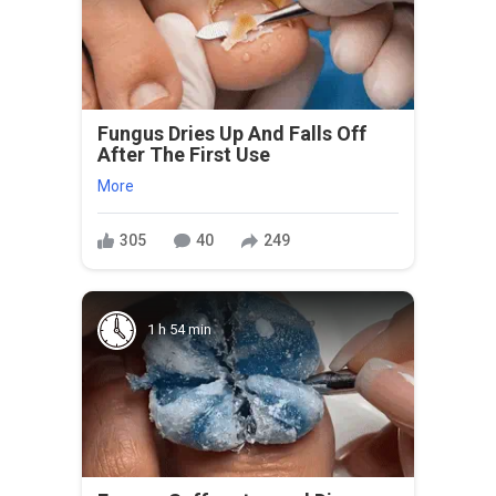
Fungus Dries Up And Falls Off
After The First Use
More
305
40
249
1 h 54 min