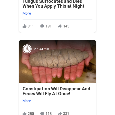
Fungus Suffocates and Dies
When You Apply This at Night
More
311
181
145
2 h 44 min
Constipation Will Disappear And
Feces Will Fly At Once!
More
280
118
337