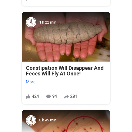
1 h 22 min
Constipation Will Disappear And
Feces Will Fly At Once!
More
424
94
281
8 h 49 min