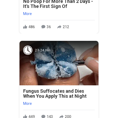
No Poop For More Than 2 Days -
It's The First Sign Of
More
486
36
212
2 h 24 min
Fungus Suffocates and Dies
When You Apply This at Night
More
449
143
200