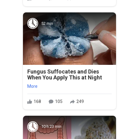
52 min
Fungus Suffocates and Dies
When You Apply This at Night
More
168
105
249
10 h 23 min