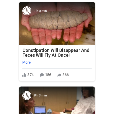
3 h 0 min
Constipation Will Disappear And
Feces Will Fly At Once!
More
374
156
366
8 h 3 min