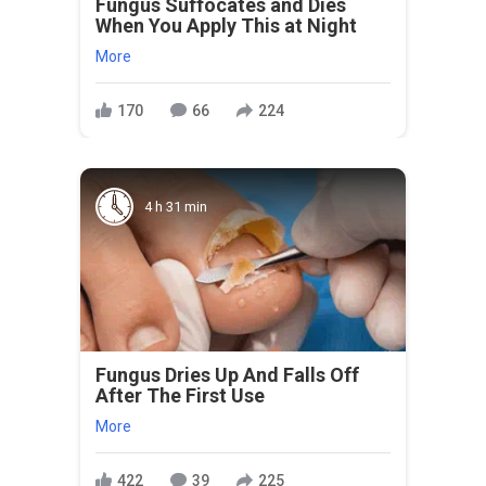
Fungus Suffocates and Dies
When You Apply This at Night
More
170
66
224
4 h 31 min
Fungus Dries Up And Falls Off
After The First Use
More
422
39
225