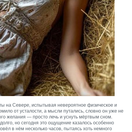
ты на Севере, испытывая невероятное физическое и
мило от усталости, а мысли путались, словно он уже не
ого желания — просто лечь и уснуть мёртвым сном.
 долго, но сегодня это ощущение казалось особенно
овёл в нём несколько часов, пытаясь хоть немного