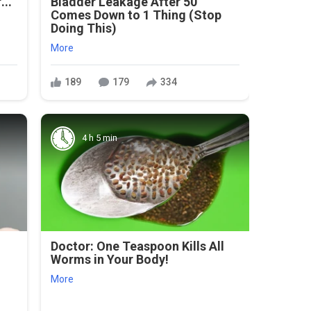
...
Bladder Leakage After 50
Comes Down to 1 Thing (Stop
Doing This)
More
189
179
334
4 h 5 min
Doctor: One Teaspoon Kills All
Worms in Your Body!
More