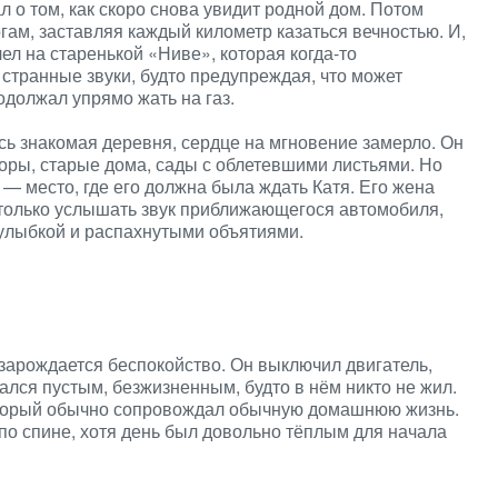
л о том, как скоро снова увидит родной дом. Потом
гам, заставляя каждый километр казаться вечностью. И,
л на старенькой «Ниве», которая когда-то
странные звуки, будто предупреждая, что может
одолжал упрямо жать на газ.
сь знакомая деревня, сердце на мгновение замерло. Он
оры, старые дома, сады с облетевшими листьями. Но
 — место, где его должна была ждать Катя. Его жена
о только услышать звук приближающегося автомобиля,
 улыбкой и распахнутыми объятиями.
 зарождается беспокойство. Он выключил двигатель,
ался пустым, безжизненным, будто в нём никто не жил.
который обычно сопровождал обычную домашнюю жизнь.
о спине, хотя день был довольно тёплым для начала