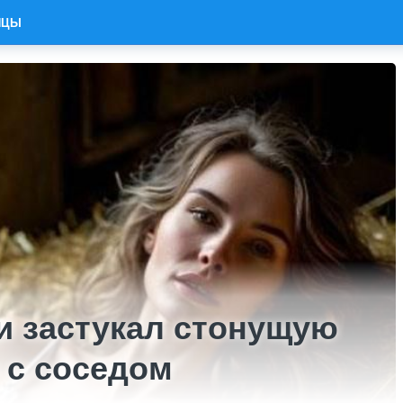
ИЦЫ
и застукал стонущую
 с соседом