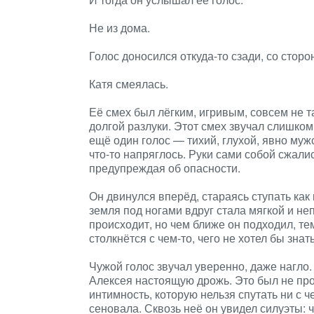
Не из дома.
Голос доносился откуда-то сзади, со стор
Катя смеялась.
Её смех был лёгким, игривым, совсем не т
долгой разлуки. Этот смех звучал слишко
ещё один голос — тихий, глухой, явно мужс
что-то напряглось. Руки сами собой сжалис
предупреждая об опасности.
Он двинулся вперёд, стараясь ступать как
земля под ногами вдруг стала мягкой и не
происходит, но чем ближе он подходил, тем
столкнётся с чем-то, чего не хотел бы знать
Чужой голос звучал уверенно, даже нагло
Алексея настоящую дрожь. Это был не прос
интимность, которую нельзя спутать ни с 
сеновала. Сквозь неё он увидел силуэты: ч