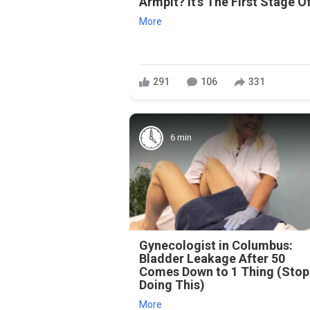
Armpit? It's The First Stage Of
More
291
106
331
6 min
Gynecologist in Columbus:
Bladder Leakage After 50
Comes Down to 1 Thing (Stop
Doing This)
More