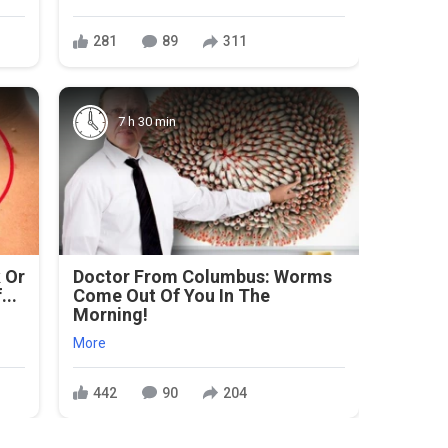
281
89
311
7 h 30 min
 Or
Doctor From Columbus: Worms
...
Come Out Of You In The
Morning!
More
442
90
204