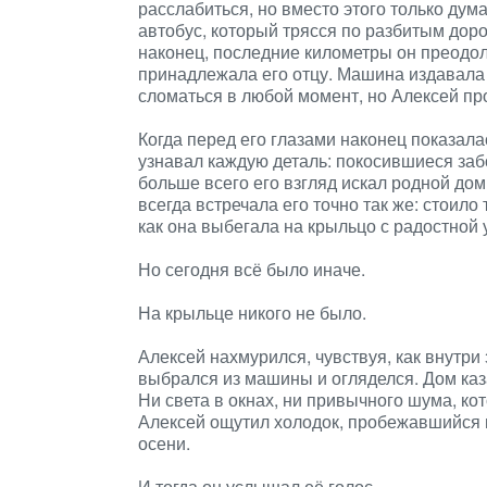
расслабиться, но вместо этого только дума
автобус, который трясся по разбитым доро
наконец, последние километры он преодоле
принадлежала его отцу. Машина издавала 
сломаться в любой момент, но Алексей пр
Когда перед его глазами наконец показала
узнавал каждую деталь: покосившиеся заб
больше всего его взгляд искал родной дом
всегда встречала его точно так же: стоил
как она выбегала на крыльцо с радостной
Но сегодня всё было иначе.
На крыльце никого не было.
Алексей нахмурился, чувствуя, как внутри
выбрался из машины и огляделся. Дом каз
Ни света в окнах, ни привычного шума, 
Алексей ощутил холодок, пробежавшийся п
осени.
И тогда он услышал её голос.