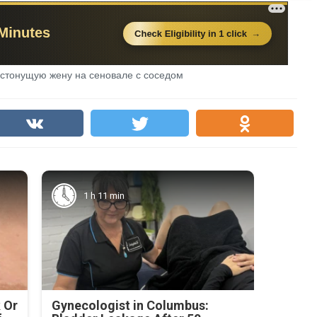
л стонущую жену на сеновале с соседом
1 h 11 min
 Or
Gynecologist in Columbus: