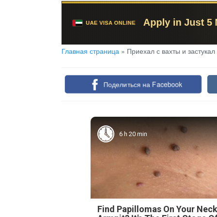
Главная страница
»
Приехал с вахты и застука
Поделиться на Facebook
6 h 20 min
Find Papillomas On Your Neck