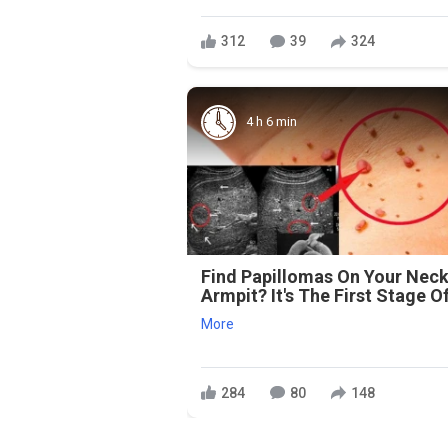
312
39
324
4 h 6 min
Find Papillomas On Your Neck
Armpit? It's The First Stage Of
More
284
80
148