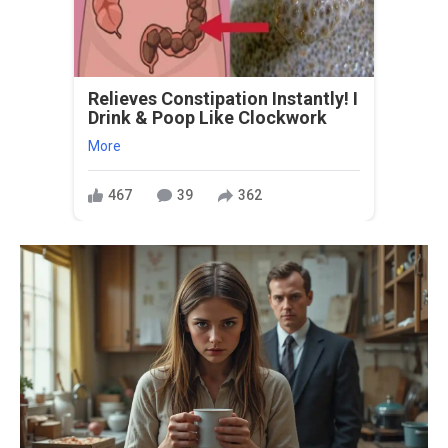
Relieves Constipation Instantly! I
Drink & Poop Like Clockwork
More
467
39
362