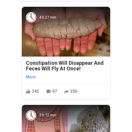
4 h 27 min
Constipation Will Disappear And
Feces Will Fly At Once!
More
343
97
250
5 h 12 min