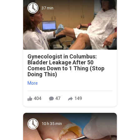
37 min
Gynecologist in Columbus:
Bladder Leakage After 50
Comes Down to 1 Thing (Stop
Doing This)
More
404
47
149
10 h 35 min