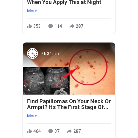
When You Apply This at Night
More
353
114
287
7 h 24 min
Find Papillomas On Your Neck Or
Armpit? It's The First Stage Of...
More
464
37
287