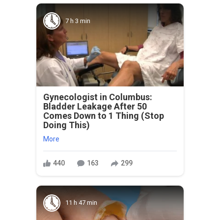
7 h 3 min
Gynecologist in Columbus:
Bladder Leakage After 50
Comes Down to 1 Thing (Stop
Doing This)
More
440
163
299
11 h 47 min