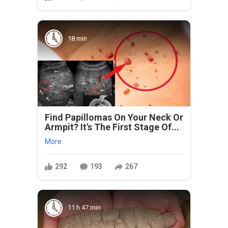
18 min
Find Papillomas On Your Neck Or
Armpit? It's The First Stage Of...
More
292
193
267
11 h 47 min