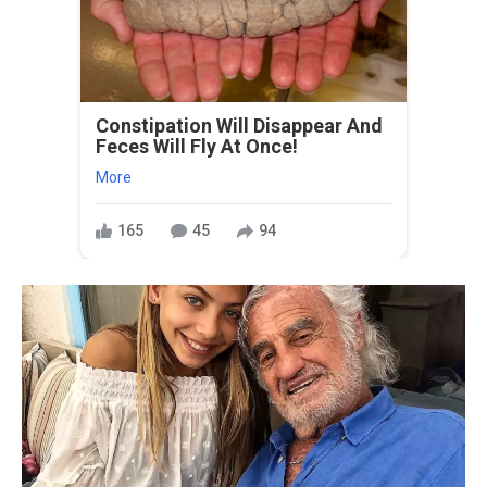
Constipation Will Disappear And
Feces Will Fly At Once!
More
165
45
94