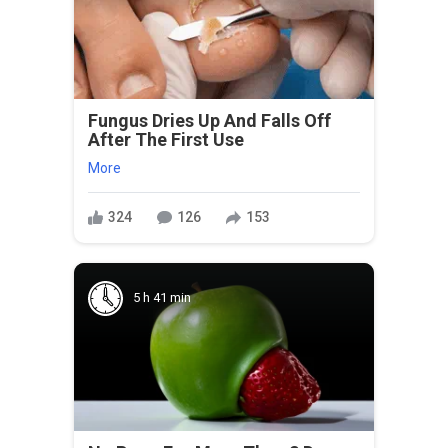
Fungus Dries Up And Falls Off
After The First Use
More
324
126
153
5 h 41 min