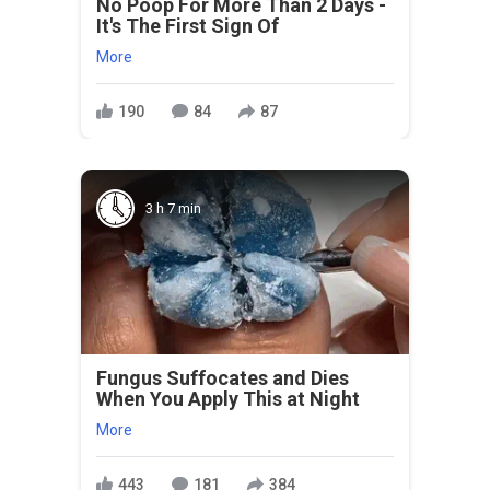
No Poop For More Than 2 Days -
It's The First Sign Of
More
190
84
87
3 h 7 min
Fungus Suffocates and Dies
When You Apply This at Night
More
443
181
384