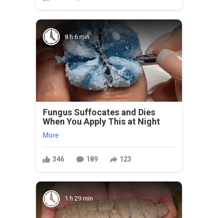
8 h 6 min
Fungus Suffocates and Dies
When You Apply This at Night
More
346
189
123
1 h 29 min