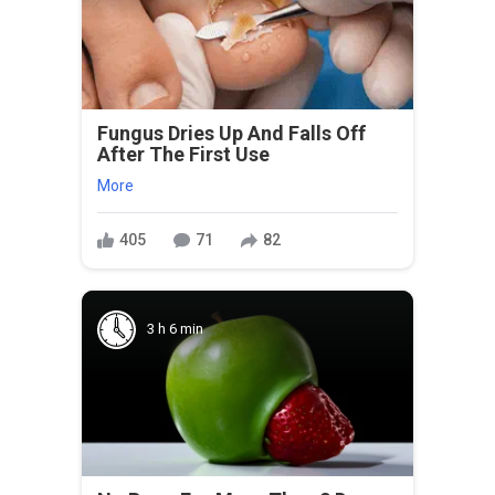
Fungus Dries Up And Falls Off
After The First Use
More
405
71
82
3 h 6 min