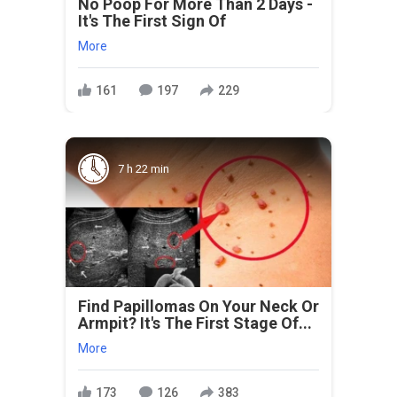
No Poop For More Than 2 Days -
It's The First Sign Of
More
161
197
229
7 h 22 min
Find Papillomas On Your Neck Or
Armpit? It's The First Stage Of...
More
173
126
383