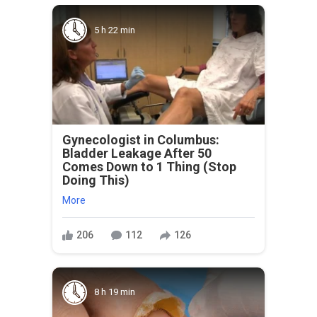
5 h 22 min
Gynecologist in Columbus:
Bladder Leakage After 50
Comes Down to 1 Thing (Stop
Doing This)
More
206
112
126
8 h 19 min