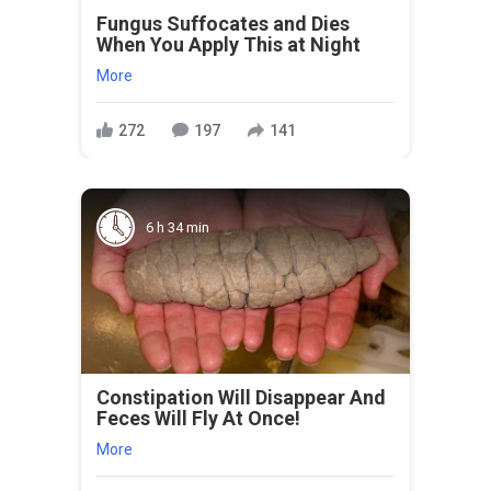
Fungus Suffocates and Dies
When You Apply This at Night
More
272
197
141
6 h 34 min
Constipation Will Disappear And
Feces Will Fly At Once!
More