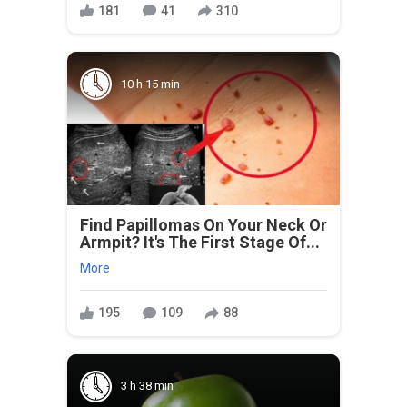
181
41
310
10 h 15 min
Find Papillomas On Your Neck Or
Armpit? It's The First Stage Of...
More
195
109
88
3 h 38 min