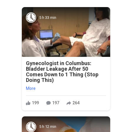
5 h 33 min
Gynecologist in Columbus:
Bladder Leakage After 50
Comes Down to 1 Thing (Stop
Doing This)
More
199
197
264
5 h 12 min