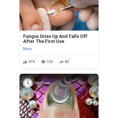
Fungus Dries Up And Falls Off
After The First Use
More
419
136
82
9 h 37 min