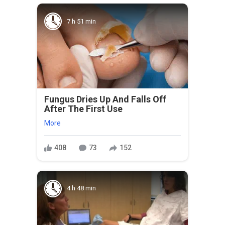
7 h 51 min
Fungus Dries Up And Falls Off
After The First Use
More
408
73
152
4 h 48 min