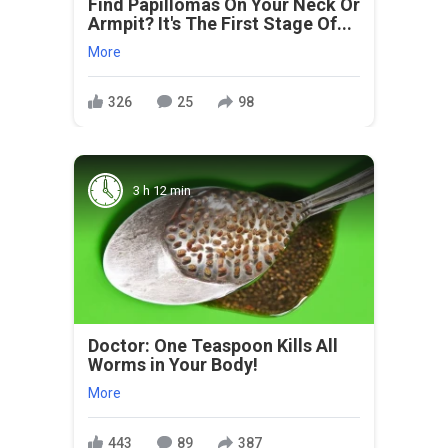
Find Papillomas On Your Neck Or
Armpit? It's The First Stage Of...
More
326
25
98
3 h 12 min
Doctor: One Teaspoon Kills All
Worms in Your Body!
More
443
89
387