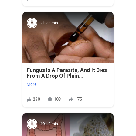
2 h 33 min
Fungus Is A Parasite, And It Dies
From A Drop Of Plain...
More
230
103
175
10 h 3 min